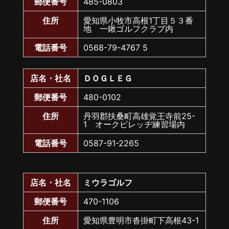
郵便番号
485-0803
住所
愛知県小牧市高根1丁目５３番
地 一鍬ゴルフクラブ内
電話番号
0568-79-4767 5
店名・社名
ＤＯＧＬＥＧ
郵便番号
480-0102
住所
丹羽郡扶桑町高雄覚王寺前25-
1 オークビレッヂ練習場内
電話番号
0587-91-2265
店名・社名
ミウラゴルフ
郵便番号
470-1106
住所
愛知県豊明市沓掛町下高根43-1