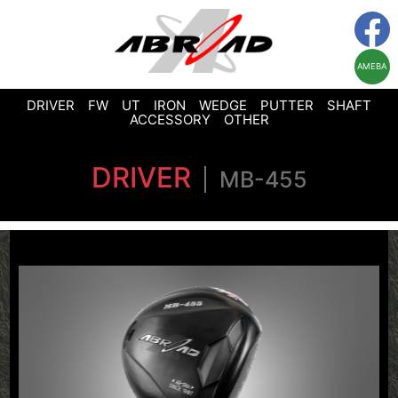
AMEBA
DRIVER
FW
UT
IRON
WEDGE
PUTTER
SHAFT
ACCESSORY
OTHER
DRIVER
MB-455