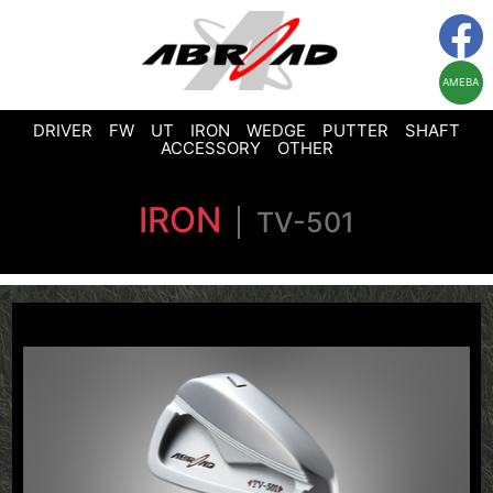
AMEBA
DRIVER
FW
UT
IRON
WEDGE
PUTTER
SHAFT
ACCESSORY
OTHER
IRON
TV-501
<