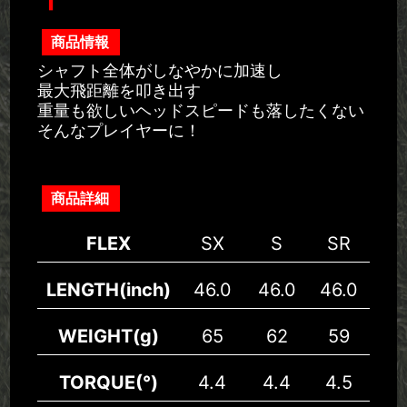
商品情報
シャフト全体がしなやかに加速し
最大飛距離を叩き出す
重量も欲しいヘッドスピードも落したくない
そんなプレイヤーに！
商品詳細
FLEX
SX
S
SR
LENGTH(inch)
46.0
46.0
46.0
46
WEIGHT(g)
65
62
59
5
TORQUE(°)
4.4
4.4
4.5
4.