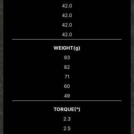
42.0
42.0
42.0
42.0
WEIGHT(g)
93
82
71
60
49
TORQUE(°)
2.3
2.5