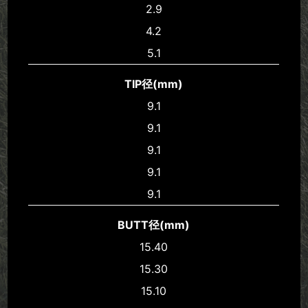
2.9
4.2
5.1
TIP径(mm)
9.1
9.1
9.1
9.1
9.1
BUTT径(mm)
15.40
15.30
15.10