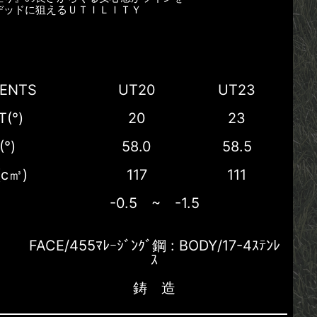
デッドに狙えるＵＴＩＬＩＴＹ
ENTS
UT20
UT23
T(°)
20
23
(°)
58.0
58.5
c㎥)
117
111
-0.5 ~ -1.5
FACE/455ﾏﾚｰｼﾞﾝｸﾞ鋼 : BODY/17-4ｽﾃﾝﾚ
ｽ
鋳 造