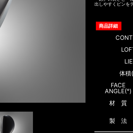
出しやすくピンを
商品詳細
CONT
LOF
LIE
体積(
FACE
ANGLE(°)
材 質
製 法