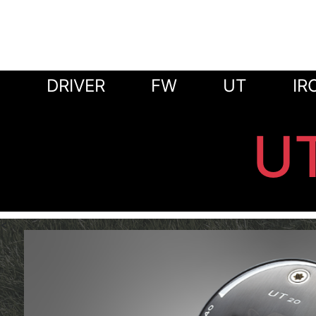
DRIVER
FW
UT
IR
UT
<