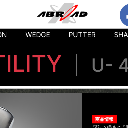
ON
WEDGE
PUTTER
SHA
ILITY
U- 
商品情報
『顔』の良さと『